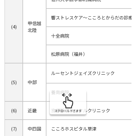
響ストレスケア～こころとからだの診療
甲信越
(4)
北陸
十全病院
松原病院（福井）
ルーセントジェイズクリニック
(5)
中部
養南病院
(6)
近畿
京都駅前メンタルクリニック
スクロールできます
(7)
中四国
こころホスピタル草津