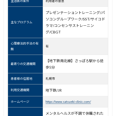
主治医の条件
利用者の意思
プレゼンテーショントレーニング/パ
ソコングループワーク/SST/サイコド
主なプログラム
ラマ/コンセンサストレーニン
グ/CBGT
心理療法的手法の有
有
無
【地下鉄南北線】さっぽろ駅から徒
最寄りの交通機関
歩5分
患者様の住居地
札幌市
利用交通機関
地下鉄/JR
ホームページ
https://www.satsueki-clinic.com/
メンタルヘルスが不調で休職された