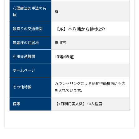
心理療法的手法の有
有
無
最寄りの交通機関
【JR】本八幡から徒歩2分
患者様の住居地
市川市
利用交通機関
JR等/鉄道
ホームページ
カウンセリングによる認知行動療法にも力
その他特徴
を入れています。
備考
【1日利用実人数】10人程度