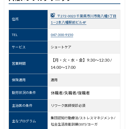
〒272-0023 千葉県市川市南八幡5丁目
住所
1－2本八幡駅前ビル4F
TEL
047-300-9150
サービス
ショートケア
【月・火・水・金】9:30～12:30 /
営業時間
14:00～17:00
保険適用
適用
勤労状況の条件
休職者/失職者/復職者
主治医の条件
リワーク医師受診必須
集団認知行動療法/ストレスマネジメント/
主なプログラム
社会生活技能訓練(SST)/ヨーガ