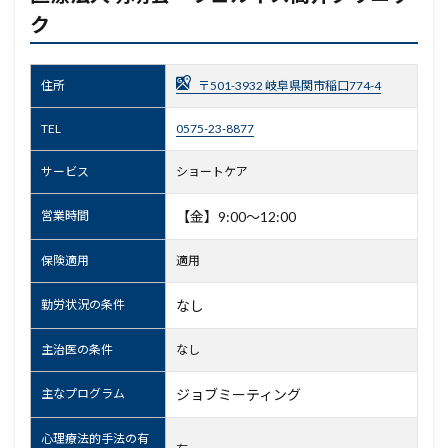
ク
住所
〒501-3932 岐阜県関市稲口774-4
TEL
0575-23-8877
サービス
ショートケア
営業時間
【金】9:00～12:00
保険適用
適用
勤労状況の条件
なし
主治医の条件
なし
主なプログラム
ジョブミーティング
心理療法的手法の有