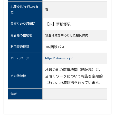
心理療法的手法の有
有
無
最寄りの交通機関
【JR】新飯塚駅
患者様の住居地
筑豊地域を中心とした福岡県内
利用交通機関
JR/西鉄バス
ホームページ
https://tateiwa.or.jp/
地域の他の医療機関（精神科）に、
その他特徴
当院リワークについて報告を定期的
に行い、地域連携を行っています。
備考