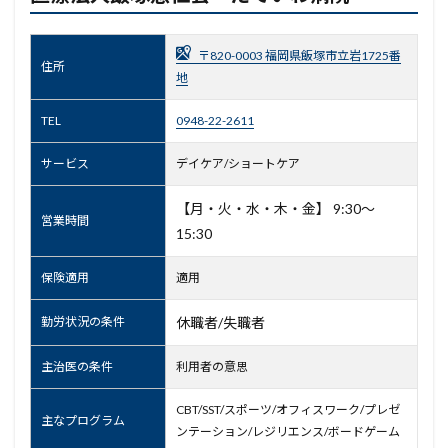
〒820-0003 福岡県飯塚市立岩1725番
住所
地
TEL
0948-22-2611
サービス
デイケア/ショートケア
【月・火・水・木・金】 9:30～
営業時間
15:30
保険適用
適用
勤労状況の条件
休職者/失職者
主治医の条件
利用者の意思
CBT/SST/スポーツ/オフィスワーク/プレゼ
主なプログラム
ンテーション/レジリエンス/ボードゲーム