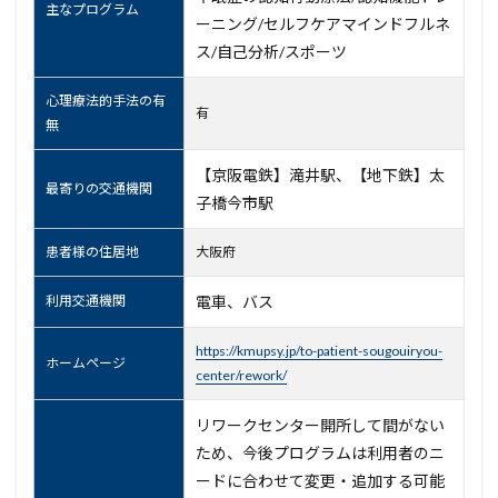
主なプログラム
ーニング/セルフケアマインドフルネ
ス/自己分析/スポーツ
心理療法的手法の有
有
無
【京阪電鉄】滝井駅、【地下鉄】太
最寄りの交通機関
子橋今市駅
患者様の住居地
大阪府
利用交通機関
電車、バス
https://kmupsy.jp/to-patient-sougouiryou-
ホームページ
center/rework/
リワークセンター開所して間がない
ため、今後プログラムは利用者のニ
ードに合わせて変更・追加する可能