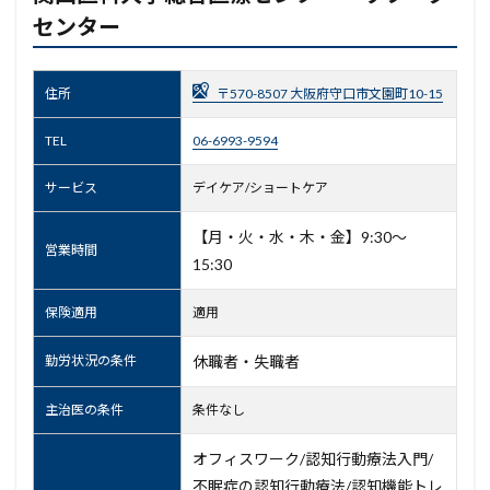
センター
住所
〒570-8507 大阪府守口市文園町10-15
TEL
06-6993-9594
サービス
デイケア/ショートケア
【月・火・水・木・金】9:30～
営業時間
15:30
保険適用
適用
勤労状況の条件
休職者・失職者
主治医の条件
条件なし
オフィスワーク/認知行動療法入門/
不眠症の認知行動療法/認知機能トレ