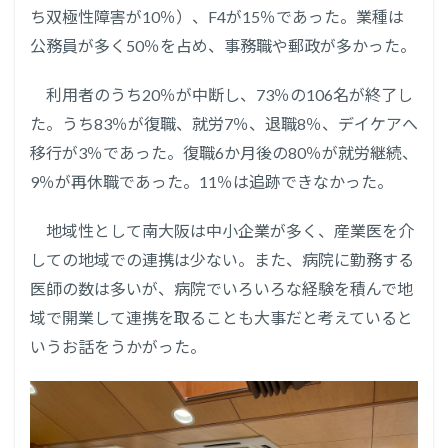
ち双極性障害が10％）、F4が15％であった。業種は
公務員が多く50％を占め、事務職や郵政が多かった。
利用者のうち20％が中断し、73％の106名が終了し
た。うち83％が復職、就労7％、退職8％、デイケアへ
移行が3％であった。復職6か月後の80％が就労継続、
9％が再休職であった。11％は追跡できなかった。
地域性として南大阪は中小企業が多く、産業医を介
しての地域での連携は少ない。また、病院に勤務する
医師の数は多いが、病院でいろいろな経験を積んで地
域で開業して連携を取ることも大事だと考えていると
いうお話をうかがった。