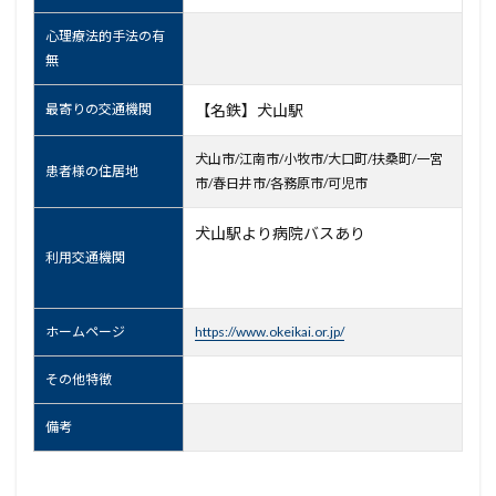
心理療法的手法の有
無
最寄りの交通機関
【名鉄】犬山駅
犬山市/江南市/小牧市/大口町/扶桑町/一宮
患者様の住居地
市/春日井市/各務原市/可児市
犬山駅より病院バスあり
利用交通機関
ホームページ
https://www.okeikai.or.jp/
その他特徴
備考