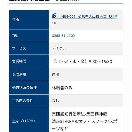
〒484-0094 愛知県犬山市塔野地大畔
住所
10
TEL
0568-61-1505
サービス
デイケア
営業時間
【月・火・水・金】9:30～15:30
保険適用
適用
勤労状況の条件
休職者のみ
主治医の条件
なし
集団認知行動療法/集団精神療
主なプログラム
法/SST/NEAR/オフィスワーク/スポ
ーツなど