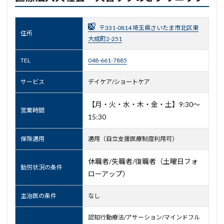
〒331-0814 埼玉県さいたま市北区東
住所
大成町2-251
TEL
048-661-7885
サービス
デイケア/ショートケア
【月・火・水・木・金・土】9:30～
営業時間
15:30
保険適用
適用（自立支援医療制度利用可）
休職者/失職者/復職者（土曜日フォ
勤労状況の条件
ローアップ）
主治医の条件
なし
認知行動療法/アサーション/マインドフル