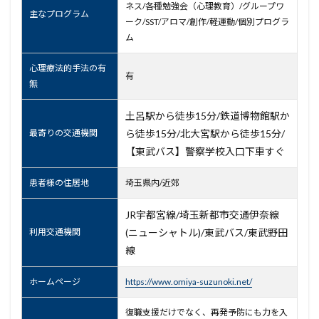
ネス/各種勉強会（心理教育）/グループワ
主なプログラム
ーク/SST/アロマ/創作/軽運動/個別プログラ
ム
心理療法的手法の有
有
無
土呂駅から徒歩15分/鉄道博物館駅か
最寄りの交通機関
ら徒歩15分/北大宮駅から徒歩15分/
【東武バス】警察学校入口下車すぐ
患者様の住居地
埼玉県内/近郊
JR宇都宮線/埼玉新都市交通伊奈線
利用交通機関
(ニューシャトル)/東武バス/東武野田
線
ホームページ
https://www.omiya-suzunoki.net/
復職支援だけでなく、再発予防にも力を入